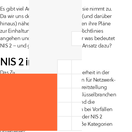
Es gibt viel Aufregung um NIS 2 und sie nimmt zu.
Da wir uns der Frist im Oktober 2024 (und darüber
hinaus) nähern, müssen Unternehmen ihre Pläne
zur Einhaltung dieser europäischen Richtlinies
angehen und bald abschließen. Aber was bedeutet
NIS 2 – und gibt es einen optimalen Ansatz dazu?
NIS 2 im Detail
Das Ziel von NIS 2 ist es,
“…Cybersicherheit in der
gesamten Union aufzubauen, Risiken für Netzwerk-
und Informationssysteme, die zur Bereitstellung
wesentlicher Dienstleistungen in Schlüsselbranchen
verwendet werden, zu minimieren und die
Kontinuität solcher Dienstleistungen bei Vorfällen
sicherzustellen…”
(aus Seite 1, Zeile 1 der NIS 2
Richtlinie). NIS 2 lässt sich in vier große Kategorien
unterteilen: