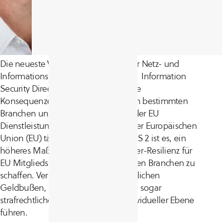
Die neueste Version der Richtlinie zur Netz- und
Informationssicherheit (Network and Information
Security Directive (NIS 2)) hat wichtige
Konsequenzen für Unternehmen von bestimmten
Branchen und Firmengröße, die in der EU
Dienstleistungen anbieten oder in der Europäischen
Union (EU) tätig sind. Das Ziel der NIS 2 ist es, ein
höheres Maß an Sicherheit und Cyber-Resilienz für
EU Mitgliedsstaaten in 18 wesentlichen Branchen zu
schaffen. Verstöße können zu erheblichen
Geldbußen, rechtlicher Haftung und sogar
strafrechtlichen Sanktionen auf individueller Ebene
führen.